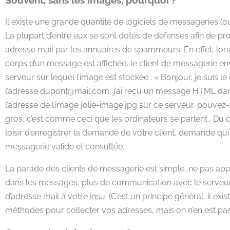
Il existe une grande quantité de logiciels de messageries (o
La plupart d’entre eux se sont dotés de défenses afin de pro
adresse mail par les annuaires de spammeurs. En effet, lor
corps d’un message est affichée, le client de messagerie e
serveur sur lequel l’image est stockée : « Bonjour, je suis le
l’adresse dupont@mail.com, j’ai reçu un message HTML dans
l’adresse de l’image jolie-image.jpg sur ce serveur, pouvez
gros, c’est comme ceci que les ordinateurs se parlent… Du c
loisir d’enregistrer la demande de votre client, demande qu
messagerie valide et consultée.
La parade des clients de messagerie est simple, ne pas ap
dans les messages, plus de communication avec le serveur,
d’adresse mail à votre insu. (C’est un principe général, il exis
méthodes pour collecter vos adresses, mais on n’en est pas 