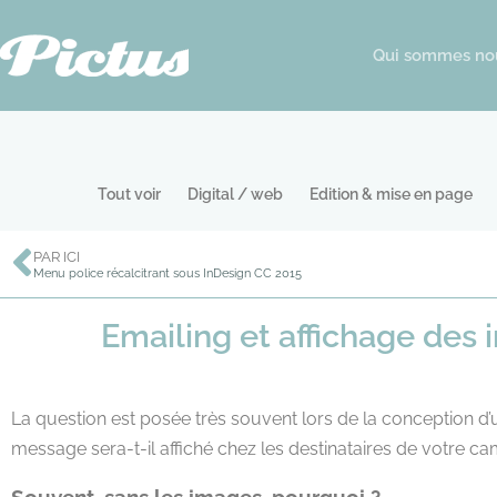
Qui sommes no
Tout voir
Digital / web
Edition & mise en page
PAR ICI
Menu police récalcitrant sous InDesign CC 2015
Emailing et affichage des 
La question est posée très souvent lors de la conception d
message sera-t-il affiché chez les destinataires de votre c
Souvent, sans les images, pourquoi ?