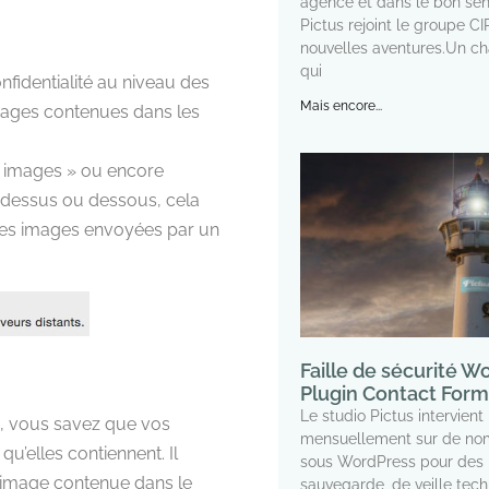
agence et dans le bon sen
Pictus rejoint le groupe C
nouvelles aventures.Un 
qui
onfidentialité au niveau des
Mais encore...
 images contenues dans les
es images » ou encore
 dessus ou dessous, cela
 les images envoyées par un
Faille de sécurité W
Plugin Contact Form
Le studio Pictus intervient
res, vous savez que vos
mensuellement sur de nom
u’elles contiennent. Il
sous WordPress pour des 
l’image contenue dans le
sauvegarde, de veille tech