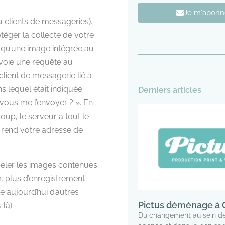
Je m'abonn
u clients de messageries).
téger la collecte de votre
squ’une image intégrée au
nvoie une requête au
 client de messagerie lié à
 lequel était indiquée
Derniers articles
-vous me l’envoyer ? ». En
oup, le serveur a tout le
i rend votre adresse de
peler les images contenues
 plus d’enregistrement
te aujourd’hui d’autres
Pictus déménage à C
là).
Du changement au sein de