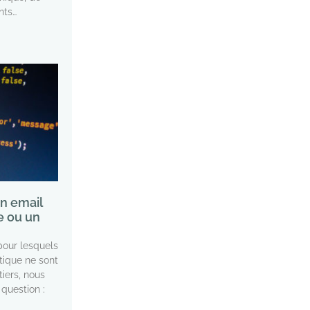
nts…
n email
e ou un
pour lesquels
utique ne sont
iers, nous
question :