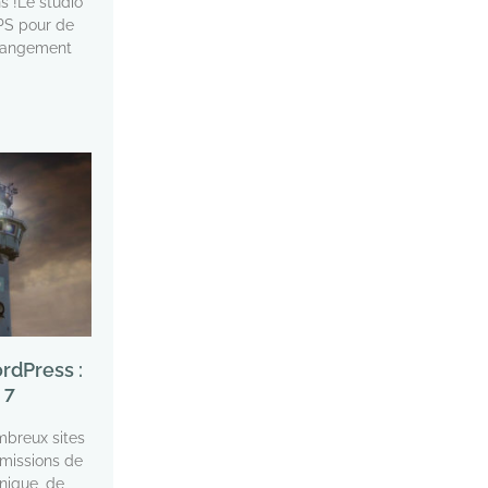
s !Le studio
IPS pour de
changement
ordPress :
 7
breux sites
missions de
nique, de