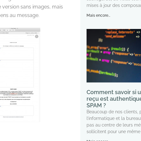
mises à jour des composa
e version sans images, mais
 sens au message.
Mais encore...
Comment savoir si u
reçu est authentiqu
SPAM ?
Beaucoup de nos clients, 
l’informatique et la burea
pas au centre de leurs mét
sollicitent pour une même 