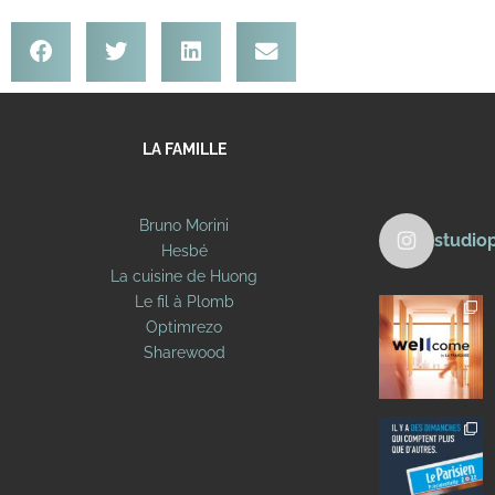
LA FAMILLE
Bruno Morini
studio
Hesbé
La cuisine de Huong
Le fil à Plomb
Optimrezo
Sharewood