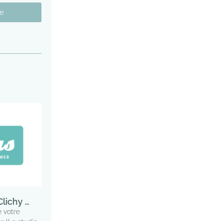
e
lichy …
 votre