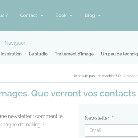
us ?
Contact
Book
Blog
Naviguer :
Inspiration
Le studio
Traitement d’image
Un peu de techni
Je ne suis pas une machine ! Ou l’on parl
images. Que verront vos contacts 
’une newsletter : comment le
Newsletter
ampagne d’emailing ?