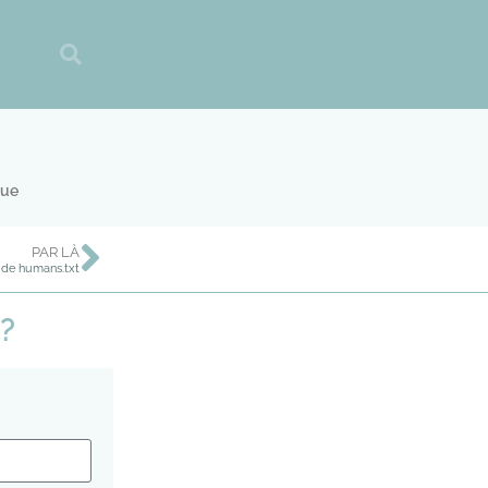
que
PAR LÀ
e de humans.txt
?