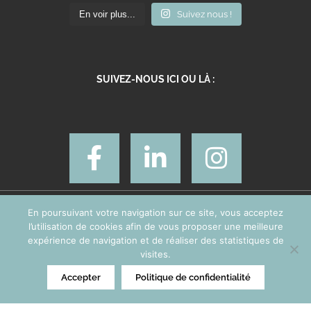
En voir plus...
Suivez nous !
SUIVEZ-NOUS ICI OU LÀ :
En poursuivant votre navigation sur ce site, vous acceptez
Pictus © 1998-2018. Tous droits réservés.
l’utilisation de cookies afin de vous proposer une meilleure
expérience de navigation et de réaliser des statistiques de
visites.
Informations légales
|
Politique de confidentialité
Accepter
Politique de confidentialité