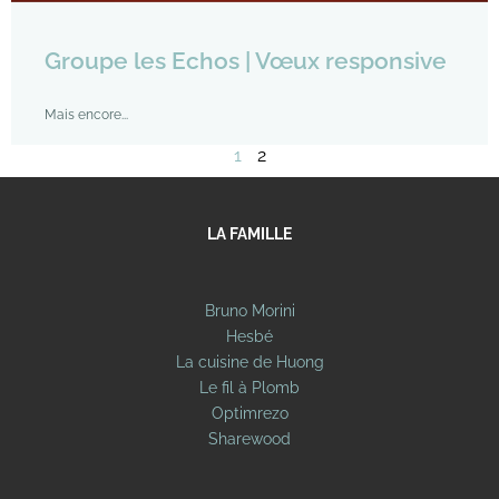
Groupe les Echos | Vœux responsive
Mais encore...
1
2
LA FAMILLE
Bruno Morini
Hesbé
La cuisine de Huong
Le fil à Plomb
Optimrezo
Sharewood