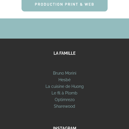
LA FAMILLE
Bruno Morini
Hesbé
La cuisine de Huong
Le fil à Plomb
Optimrezo
Sharewood
INSTAGRAM